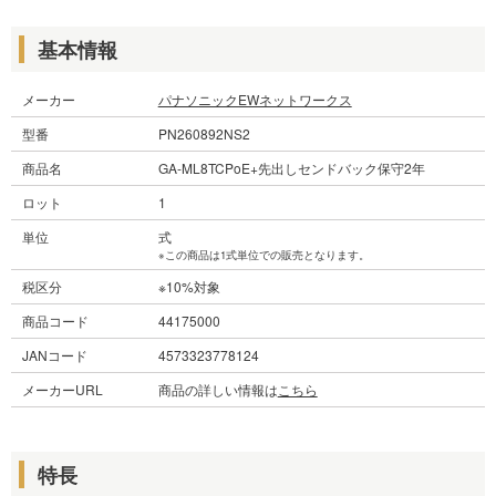
基本情報
メーカー
パナソニックEWネットワークス
型番
PN260892NS2
商品名
GA-ML8TCPoE+先出しセンドバック保守2年
ロット
1
単位
式
※この商品は1式単位での販売となります。
税区分
※10%対象
商品コード
44175000
JANコード
4573323778124
メーカーURL
商品の詳しい情報は
こちら
特長