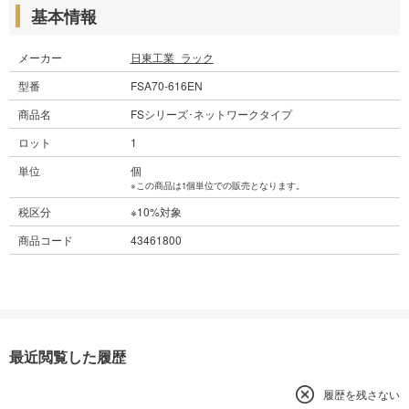
基本情報
メーカー
日東工業_ラック
型番
FSA70-616EN
商品名
FSシリーズ･ネットワークタイプ
ロット
1
単位
個
※この商品は1個単位での販売となります。
税区分
※10%対象
商品コード
43461800
最近閲覧した履歴
履歴を残さない