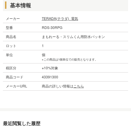
基本情報
メーカー
TERADA(テラダ)_電気
型番
RDS-30RPG
商品名
まもれーる・スリムくん用防水パッキン
ロット
1
単位
個
※この商品は1個単位での販売となります。
税区分
※10%対象
商品コード
43391300
メーカーURL
商品の詳しい情報は
こちら
最近閲覧した履歴