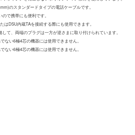
2.55mm)のスタンダードタイプの電話ケーブルです。
いので携帯にも便利です。
UまたはDSU内蔵TAを接続する際にも使用できます。
準拠して、両端のプラグは一方が逆さまに取り付けられています。
拠でない6極4芯の機器には使用できません。
拠でない6極4芯の機器には使用できません。