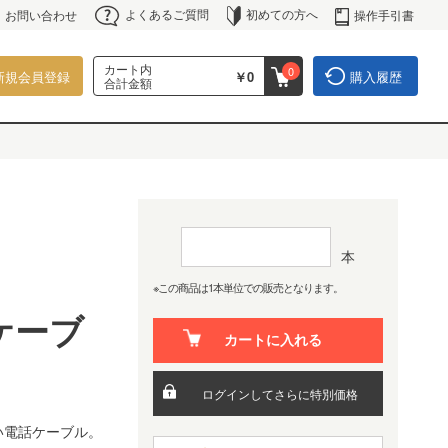
よくあるご質問
初めての方へ
操作手引書
お問い合わせ
カート内
0
新規会員登録
￥0
購入履歴
合計金額
本
※この商品は1本単位での販売となります。
ケーブ
カートに入れる
ログインしてさらに特別価格
い電話ケーブル。