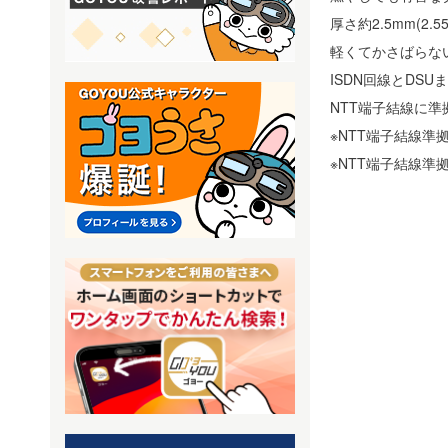
厚さ約2.5mm(
軽くてかさばらな
ISDN回線とDS
NTT端子結線に
※NTT端子結線準
※NTT端子結線準