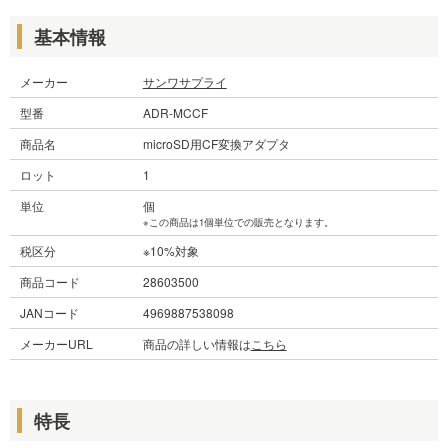
基本情報
メーカー
サンワサプライ
型番
ADR-MCCF
商品名
microSD用CF変換アダプタ
ロット
1
単位
個
※この商品は1個単位での販売となります。
税区分
※10%対象
商品コード
28603500
JANコード
4969887538098
メーカーURL
商品の詳しい情報は
こちら
特長