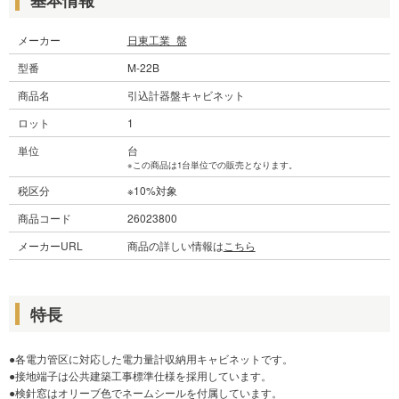
メーカー
日東工業_盤
型番
M-22B
商品名
引込計器盤キャビネット
ロット
1
単位
台
※この商品は1台単位での販売となります。
税区分
※10%対象
商品コード
26023800
メーカーURL
商品の詳しい情報は
こちら
特長
●各電力管区に対応した電力量計収納用キャビネットです。
●接地端子は公共建築工事標準仕様を採用しています。
●検針窓はオリーブ色でネームシールを付属しています。