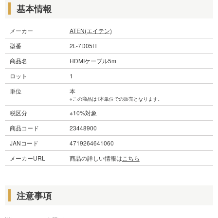
基本情報
メーカー
ATEN(エイテン)
型番
2L-7D05H
商品名
HDMIケーブル5m
ロット
1
単位
本
※この商品は1本単位での販売となります。
税区分
※10%対象
商品コード
23448900
JANコード
4719264641060
メーカーURL
商品の詳しい情報は
こちら
注意事項