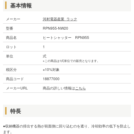
基本情報
メーカー
河村電器産業_ラック
型番
RPN955-NW20
商品名
ヒートシャッター RPN955
ロット
1
単位
式
※この商品は1式単位での販売となります。
税区分
※10%対象
商品コード
18877000
メーカーURL
商品の詳しい情報は
こちら
特長
●収納機器の排出する熱が前面側に回り込むのを遮り、冷却効率の低下を防止し
ます。