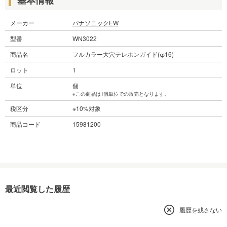
メーカー
パナソニックEW
型番
WN3022
商品名
フルカラー大穴テレホンガイド(φ16)
ロット
1
単位
個
※この商品は1個単位での販売となります。
税区分
※10%対象
商品コード
15981200
最近閲覧した履歴
履歴を残さない