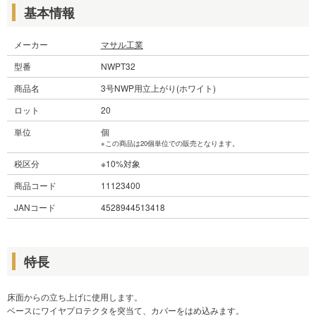
基本情報
メーカー
マサル工業
型番
NWPT32
商品名
3号NWP用立上がり(ホワイト)
ロット
20
単位
個
※この商品は20個単位での販売となります。
税区分
※10%対象
商品コード
11123400
JANコード
4528944513418
特長
床面からの立ち上げに使用します。
ベースにワイヤプロテクタを突当て、カバーをはめ込みます。