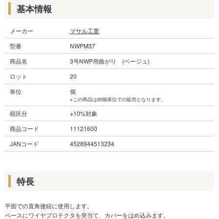
基本情報
メーカー
マサル工業
型番
NWPM37
商品名
3号NWP用曲がり (ベージュ)
ロット
20
単位
個
※この商品は20個単位での販売となります。
税区分
※10%対象
商品コード
11121600
JANコード
4528944513234
特長
平面での直角接続に使用します。
ベースにワイヤプロテクタを突当て、カバーをはめ込みます。