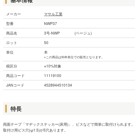
メーカー
マサル工業
型番
NWP37
商品名
3号-NWP (ベージュ)
ロット
50
単位
本
※この商品は50本単位での販売となります。
税区分
※10%対象
商品コード
11119100
JANコード
4528944510134
特長
両面テープ「マヂックステッカー(床用)」、ビスなどで簡単に取付けられます。
取付け用ビス穴(φ1.5)が5穴あります。