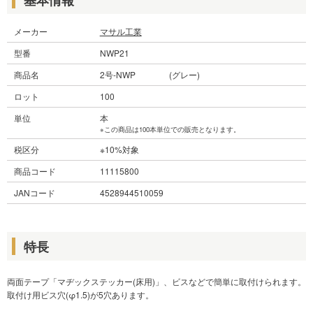
メーカー
マサル工業
型番
NWP21
商品名
2号-NWP (グレー)
ロット
100
単位
本
※この商品は100本単位での販売となります。
税区分
※10%対象
商品コード
11115800
JANコード
4528944510059
特長
両面テープ「マヂックステッカー(床用)」、ビスなどで簡単に取付けられます。
取付け用ビス穴(φ1.5)が5穴あります。