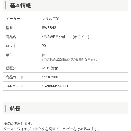
基本情報
メーカー
マサル工業
型番
SWPB42
商品名
4号SWP用分岐 (ホワイト)
ロット
20
単位
個
※この商品は20個単位での販売となります。
税区分
※10%対象
商品コード
11107900
JANコード
4528944526111
特長
分岐に使用します。
ベースにワイヤプロテクタを突当て、カバーをはめ込みます。