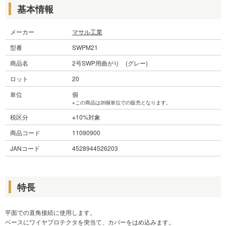
基本情報
メーカー
マサル工業
型番
SWPM21
商品名
2号SWP用曲がり (グレー)
ロット
20
単位
個
※この商品は20個単位での販売となります。
税区分
※10%対象
商品コード
11090900
JANコード
4528944526203
特長
平面での直角接続に使用します。
ベースにワイヤプロテクタを突当て、カバーをはめ込みます。