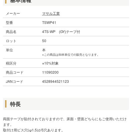
メーカー
マサル工業
型番
TSWP41
商品名
4TS-WP (GY)テープ付
ロット
50
単位
本
※この商品は50本単位での販売となります。
税区分
※10%対象
商品コード
11090200
JANコード
4528944521123
特長
両面テープが貼付されておりますので、床面・壁面どちらにもご使用いただけ
ます。
取付け用ビス穴(φ1.5)が5穴あります。