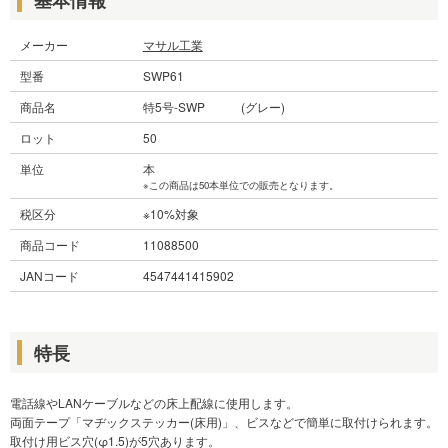
メーカー
マサル工業
型番
SWP61
商品名
特5号-SWP (グレー)
ロット
50
単位
本
※この商品は50本単位での販売となります。
税区分
※10%対象
商品コード
11088500
JANコード
4547441415902
特長
電話線やLANケーブルなどの床上配線に使用します。
両面テープ「マヂックステッカー(床用)」、ビスなどで簡単に取付けられます。
取付け用ビス穴(φ1.5)が5穴あります。