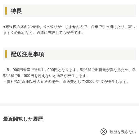
特長
●布設後の床面に極端な出っ張りが生じませんので、台車で引っ掛けたり、蹴つ
まずく心配がなく、通路に布設しても安全です。
配送注意事項
・5，000円未満で送料1，000円となります。製品群で出荷元が異なるため、各
製品群で5，000円を超えないと送料が発生します。
・貴社指定倉庫以外の直送の場合、直送費として\2000-/注文が発生します。
最近閲覧した履歴
履歴を残さない