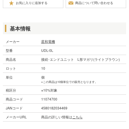
基本情報
メーカー
星和電機
型番
UDL-0L
商品名
接続･エンドユニット L形マガリ(ライトブラウン)
ロット
10
単位
個
※この商品は10個単位での販売となります。
税区分
※10%対象
商品コード
11074700
JANコード
4580182034469
メーカーURL
商品の詳しい情報は
こちら