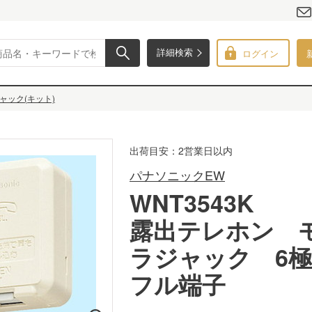
ログイン
詳細検索
ャック(キット)
出荷目安：2営業日以内
パナソニックEW
WNT3543K
露出テレホン 
ラジャック 6
フル端子