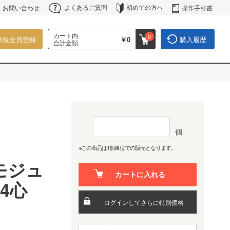
よくあるご質問
初めての方へ
操作手引書
お問い合わせ
カート内
0
新規会員登録
￥0
購入履歴
合計金額
個
※この商品は1個単位での販売となります。
モジュ
カートに入れる
極4心
ログインしてさらに特別価格